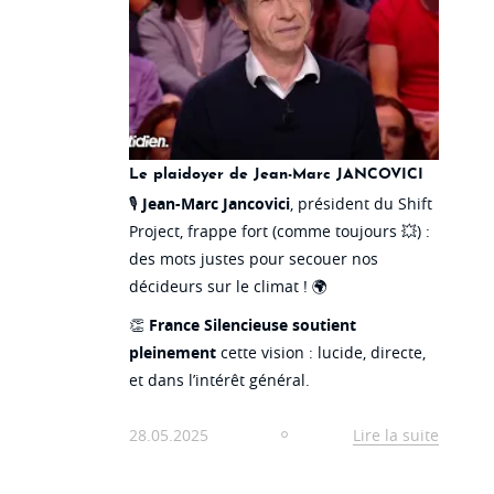
Le plaidoyer de Jean-Marc JANCOVICI
🎙️
Jean-Marc Jancovici
, président du Shift
Project, frappe fort (comme toujours 💥) :
des mots justes pour secouer nos
décideurs sur le climat ! 🌍
👏
France Silencieuse soutient
pleinement
cette vision : lucide, directe,
et dans l’intérêt général.
28.05.2025
Lire la suite