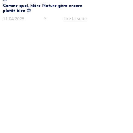
🌱
Comme quoi, Mère Nature gère encore
plutôt bien 😎
11.04.2025
Lire la suite