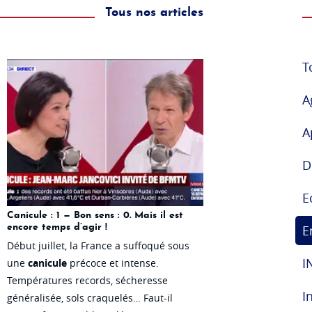
Tous nos articles
T
A
A
D
E
Canicule : 1 — Bon sens : 0. Mais il est
encore temps d’agir !
E
Début juillet, la France a suffoqué sous
I
une
canicule
précoce et intense.
Températures records, sécheresse
I
généralisée, sols craquelés… Faut-il