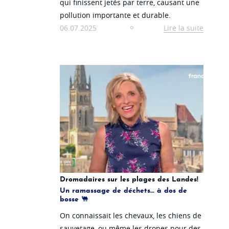
qui finissent jetés par terre, causant une
pollution importante et durable.
06.07.2025
Lire la suite
Dromadaires sur les plages des Landes!
Un ramassage de déchets… à dos de
bosse 🐫
On connaissait les chevaux, les chiens de
sauvetage, ou même les drones pour des