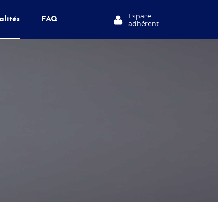
Espace
alités
FAQ
adhérent