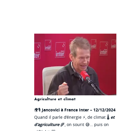
Agriculture et climat
🌍🎙️
Jancovici à France Inter – 12/12/2024
Quand il parle d’énergie ⚡, de climat 🌡️
et
d’agriculture
🌾, on sourit 😅… puis on