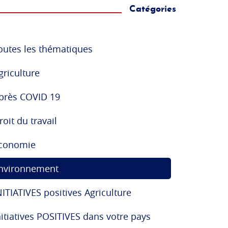
Catégories
outes les thématiques
griculture
près COVID 19
roit du travail
conomie
nvironnement
NITIATIVES positives Agriculture
nitiatives POSITIVES dans votre pays