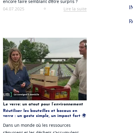
encore faire semblant d’être surpris ?
I
04.07.2025
Lire la suite
R
Le verre: un atout pour l’environnement
Réutiliser les bouteilles et bocaux en
verre : un geste simple, un impact fort 🌍
Dans un monde où les ressources
s’épuisent et les déchets s’accumulent,