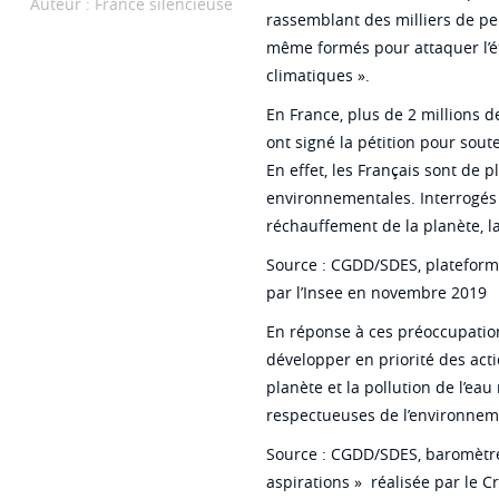
Auteur : France silencieuse
rassemblant des milliers de per
même formés pour attaquer l’ét
climatiques ».
En France, plus de 2 millions de
ont signé la pétition pour souten
En effet, les Français sont de 
environnementales. Interrogés à
réchauffement de la planète, la 
Source : CGDD/SDES, plateform
par l’Insee en novembre 2019
En réponse à ces préoccupation
développer en priorité des acti
planète et la pollution de l’ea
respectueuses de l’environnem
Source : CGDD/SDES, baromètre
aspirations » réalisée par le C