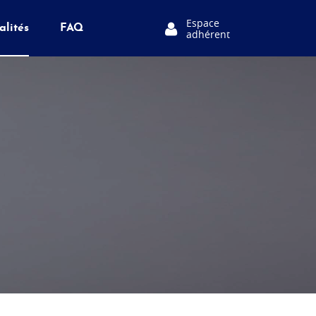
Espace
alités
FAQ
adhérent