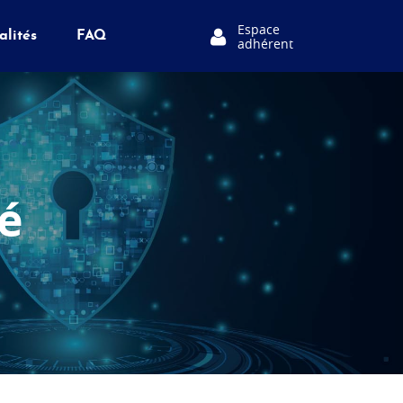
Espace
alités
FAQ
adhérent
é