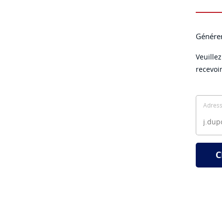
Génére
Veuillez
recevoi
Adress
C