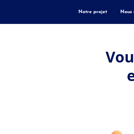
Notre projet
Nous 
Vous
Vou
Vous
Vo
d
la Fr
F