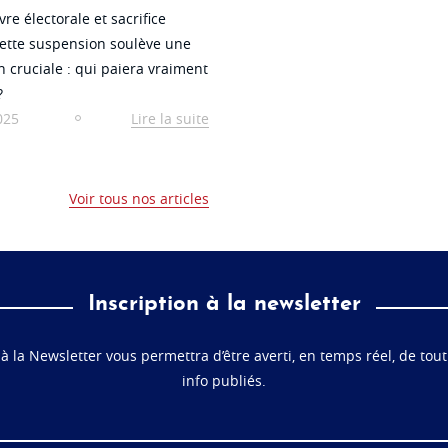
e électorale et sacrifice
 cette suspension soulève une
n cruciale : qui paiera vraiment
 ?
025
Lire la suite
Voir tous nos articles
Inscription à la newsletter
 à la Newsletter vous permettra d’être averti, en temps réel, de tout
info publiés.