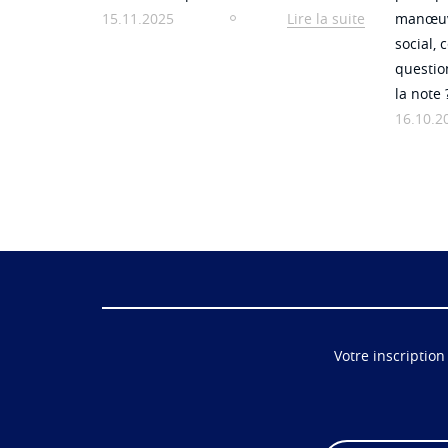
15.11.2025
Lire la suite
manœuvr
social,
questio
la note
16.10.2
Votre inscription