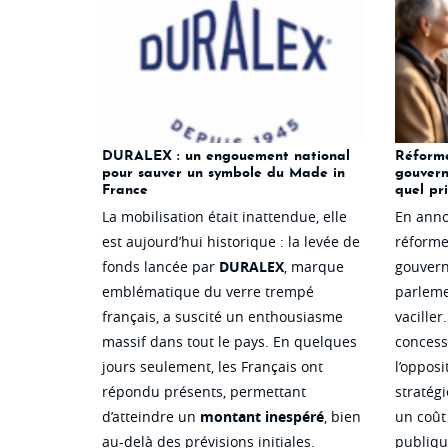
DURALEX : un engouement national
Réforme
pour sauver un symbole du Made in
gouvern
France
quel pri
La mobilisation était inattendue, elle
En anno
est aujourd’hui historique : la levée de
réforme 
fonds lancée par
DURALEX
, marque
gouvern
emblématique du verre trempé
parlemen
français, a suscité un enthousiasme
vacille
massif dans tout le pays. En quelques
concess
jours seulement, les Français ont
l’opposi
répondu présents, permettant
stratégi
d’atteindre un
montant inespéré
, bien
un
coût
au-delà des prévisions initiales.
publiqu