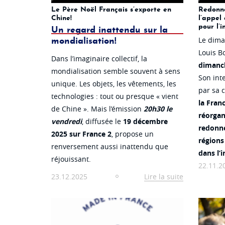
Le Père Noël Français s’exporte en
Redonne
Chine!
l’appel 
pour l’i
Un regard inattendu sur la
Le dima
mondialisation!
Louis Bo
Dans l’imaginaire collectif, la
dimanc
mondialisation semble souvent à sens
Son int
unique. Les objets, les vêtements, les
par sa c
technologies : tout ou presque « vient
la Fran
de Chine ». Mais l’émission
20h30 le
réorgan
vendredi
, diffusée le
19 décembre
redonne
2025 sur France 2
, propose un
régions 
renversement aussi inattendu que
dans l’i
réjouissant.
22.11.2
23.12.2025
Lire la suite