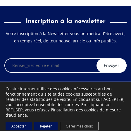
Inscription à la newsletter
Votre inscription à la Newsletter vous permettra d’être averti,
en temps réel, de tout nouvel article ou info publiés.
Veuillez
laisser
ce
champ
vide.
Ce site internet utilise des cookies nécessaires au bon
fonctionnement du site et des cookies susceptibles de
réaliser des statistiques de visite. En cliquant sur ACCEPTER,
vous acceptez l'ensemble des cookies. En cliquant sur
REFUSER, vous refusez l'installation des cookies de mesure
d'audience.
Mentions légales
CGV
UNE RÉALISATION LUCYAN.FR
Accepter
Rejeter
Gérer mes choix