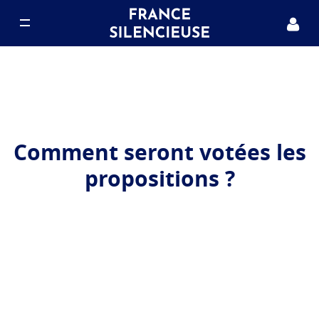
Notre projet
Nous rejoindre
Comment seront votées les
Nos actualités
propositions ?
FAQ