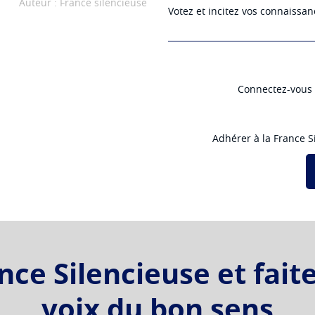
Auteur : France silencieuse
Votez et incitez vos connaissan
Connectez-vous e
Adhérer à la France Si
ce Silencieuse et fait
voix du bon sens