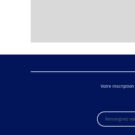
Votre inscription
Veuillez
laisser
ce
champ