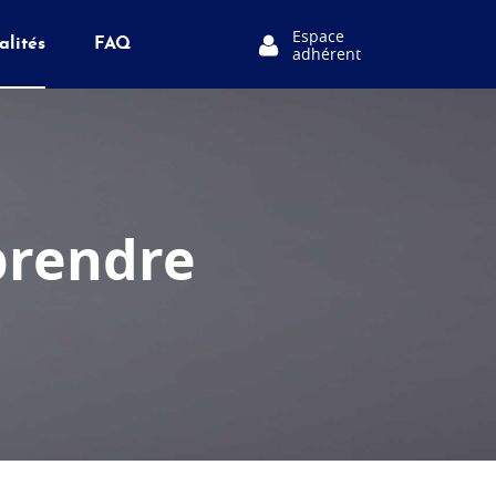
Espace
alités
FAQ
adhérent
prendre